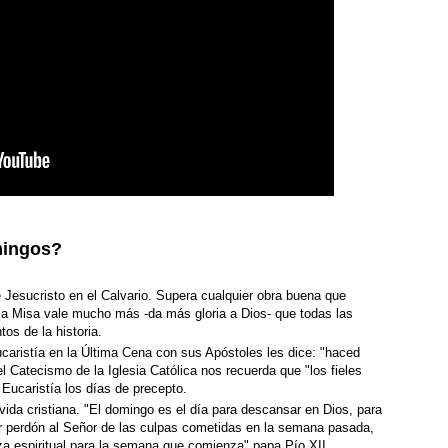
mingos?
e Jesucristo en el Calvario. Supera cualquier obra buena que
a Misa vale mucho más -da más gloria a Dios- que todas las
os de la historia.
ucaristía en la Última Cena con sus Apóstoles les dice: "haced
 Catecismo de la Iglesia Católica nos recuerda que "los fieles
 Eucaristía los días de precepto.
vida cristiana. "El domingo es el día para descansar en Dios, para
dir perdón al Señor de las culpas cometidas en la semana pasada,
rza espiritual para la semana que comienza" papa Pío XII.