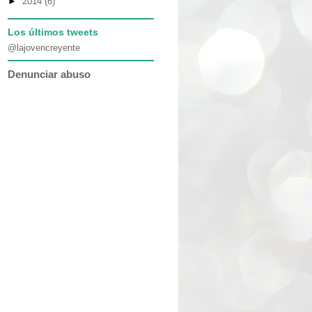
►
2014
(6)
Los últimos tweets
@lajovencreyente
Denunciar abuso