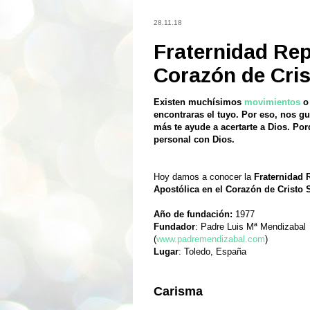
28.11.18
Fraternidad Rep
Corazón de Cri
Existen muchísimos
movimientos
o
encontraras el tuyo. Por eso, nos gu
más te ayude a acertarte a Dios. Por
personal con Dios.
Hoy damos a conocer la
Fraternidad 
Apostólica en el Corazón de Cristo 
Año de fundación:
1977
Fundador
: Padre Luis Mª Mendizabal
(
www.padremendizabal.com
)
Lugar
: Toledo, España
Carisma