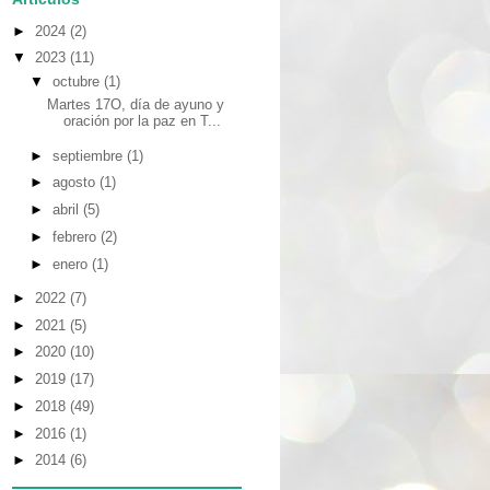
►
2024
(2)
▼
2023
(11)
▼
octubre
(1)
Martes 17O, día de ayuno y
oración por la paz en T...
►
septiembre
(1)
►
agosto
(1)
►
abril
(5)
►
febrero
(2)
►
enero
(1)
►
2022
(7)
►
2021
(5)
►
2020
(10)
►
2019
(17)
►
2018
(49)
►
2016
(1)
►
2014
(6)