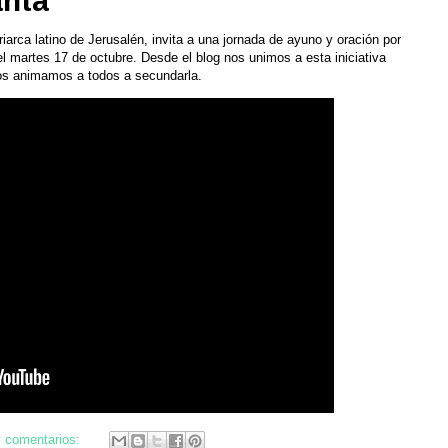
anta
riarca latino de Jerusalén, invita a una jornada de ayuno y oración por
 el martes 17 de octubre. Desde el blog nos unimos a esta iniciativa
 os animamos a todos a secundarla.
 comentarios: