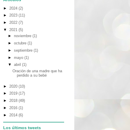
►
2024
(2)
►
2023
(11)
►
2022
(7)
▼
2021
(5)
►
noviembre
(1)
►
octubre
(1)
►
septiembre
(1)
►
mayo
(1)
▼
abril
(1)
Oración de una madre que ha
perdido a su bebé
►
2020
(10)
►
2019
(17)
►
2018
(49)
►
2016
(1)
►
2014
(6)
Los últimos tweets