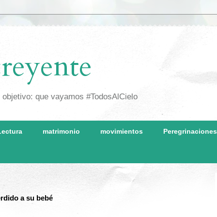
reyente
o objetivo: que vayamos #TodosAlCielo
Lectura
matrimonio
movimientos
Peregrinaciones
rdido a su bebé